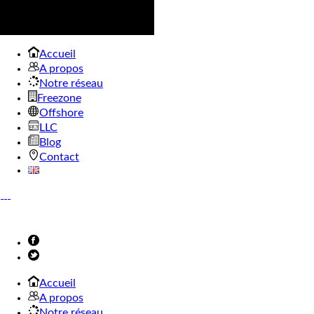
Accueil
A propos
Notre réseau
Freezone
Offshore
LLC
Blog
Contact
Accueil
A propos
Notre réseau