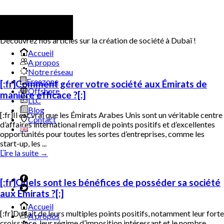
Blog
Découvrez nos articles sur la création de société à Dubaï !
Accueil
A propos
Notre réseau
Freezone
[:fr]Comment gérer votre société aux Émirats de
Offshore
manière efficace ?[:]
LLC
Blog
[:fr]Il est vrai que les Émirats Arabes Unis sont un véritable centre
Contact
d’affaires international rempli de points positifs et d’excellentes
opportunités pour toutes les sortes d’entreprises, comme les
start-up, les ...
Lire la suite
→
[:fr]Quels sont les bénéfices de posséder sa société
aux Émirats ?[:]
Accueil
[:fr]Du fait de leurs multiples points positifs, notamment leur forte
A propos
croissance, leur régime d’imposition intéressant et le nombre