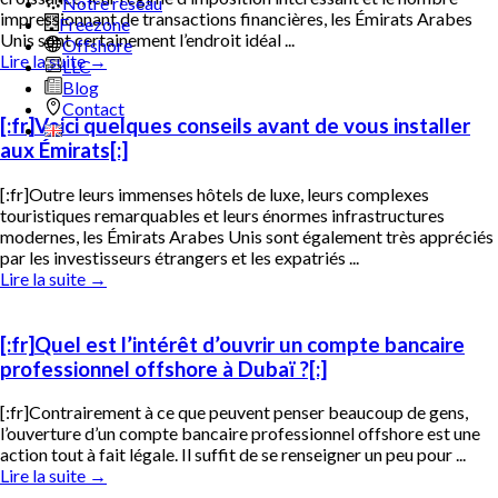
Notre réseau
impressionnant de transactions financières, les Émirats Arabes
Freezone
Unis sont certainement l’endroit idéal ...
Offshore
Lire la suite
→
LLC
Blog
Contact
[:fr]Voici quelques conseils avant de vous installer
aux Émirats[:]
[:fr]Outre leurs immenses hôtels de luxe, leurs complexes
touristiques remarquables et leurs énormes infrastructures
modernes, les Émirats Arabes Unis sont également très appréciés
par les investisseurs étrangers et les expatriés ...
Lire la suite
→
[:fr]Quel est l’intérêt d’ouvrir un compte bancaire
professionnel offshore à Dubaï ?[:]
[:fr]Contrairement à ce que peuvent penser beaucoup de gens,
l’ouverture d’un compte bancaire professionnel offshore est une
action tout à fait légale. Il suffit de se renseigner un peu pour ...
Lire la suite
→