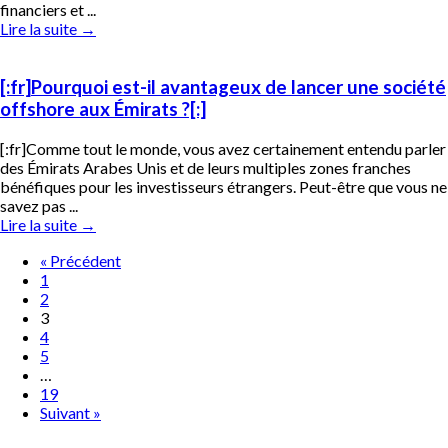
financiers et ...
Lire la suite
→
[:fr]Pourquoi est-il avantageux de lancer une société
offshore aux Émirats ?[:]
[:fr]Comme tout le monde, vous avez certainement entendu parler
des Émirats Arabes Unis et de leurs multiples zones franches
bénéfiques pour les investisseurs étrangers. Peut-être que vous ne
savez pas ...
Lire la suite
→
« Précédent
1
2
3
4
5
…
19
Suivant »