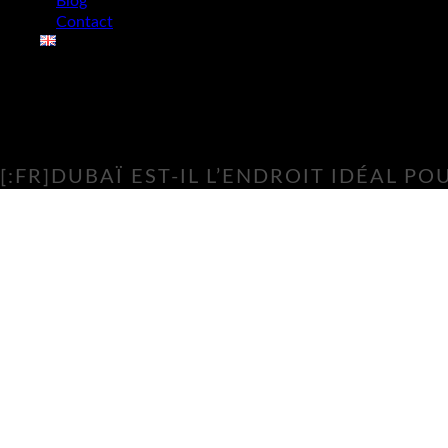
Blog
Contact
[:FR]DUBAÏ EST-IL L’ENDROIT IDÉAL POU