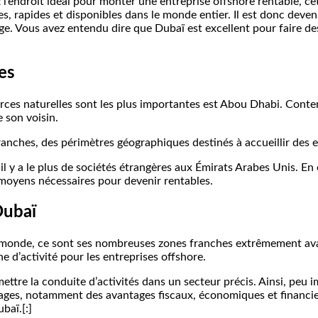
l’endroit idéal pour monter une entreprise offshore rentable, cet 
, rapides et disponibles dans le monde entier. Il est donc deven
large. Vous avez entendu dire que Dubaï est excellent pour faire 
es
ources naturelles sont les plus importantes est Abou Dhabi. Conte
 son voisin.
 franches, des périmètres géographiques destinés à accueillir des
il y a le plus de sociétés étrangères aux Émirats Arabes Unis. En
 moyens nécessaires pour devenir rentables.
Dubaï
 monde, ce sont ses nombreuses zones franches extrêmement avant
e d’activité pour les entreprises offshore.
ttre la conduite d’activités dans un secteur précis. Ainsi, peu 
ntages, notamment des avantages fiscaux, économiques et financie
baï.[:]