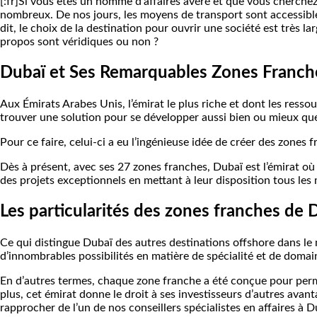
[:fr]Si vous êtes un homme d’affaires avéré et que vous cherchez 
nombreux. De nos jours, les moyens de transport sont accessibles
dit, le choix de la destination pour ouvrir une société est très 
propos sont véridiques ou non ?
Dubaï et Ses Remarquables Zones Franch
Aux Émirats Arabes Unis, l’émirat le plus riche et dont les ress
trouver une solution pour se développer aussi bien ou mieux que
Pour ce faire, celui-ci a eu l’ingénieuse idée de créer des zones
Dès à présent, avec ses 27 zones franches, Dubaï est l’émirat où 
des projets exceptionnels en mettant à leur disposition tous les
Les particularités des zones franches de 
Ce qui distingue Dubaï des autres destinations offshore dans le
d’innombrables possibilités en matière de spécialité et de domain
En d’autres termes, chaque zone franche a été conçue pour perme
plus, cet émirat donne le droit à ses investisseurs d’autres ava
rapprocher de l’un de nos conseillers spécialistes en affaires à Du