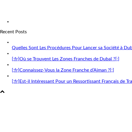
Recent Posts
Quelles Sont Les Procédures Pour Lancer sa Société à Dub
[:fr]Où se Trouvent Les Zones Franches de Dubaï ?[:]
[:fr]Connaissez-Vous la Zone Franche d’Ajman ?[:]
[:fr]Est-il Intéressant Pour un Ressortissant Français de Tra