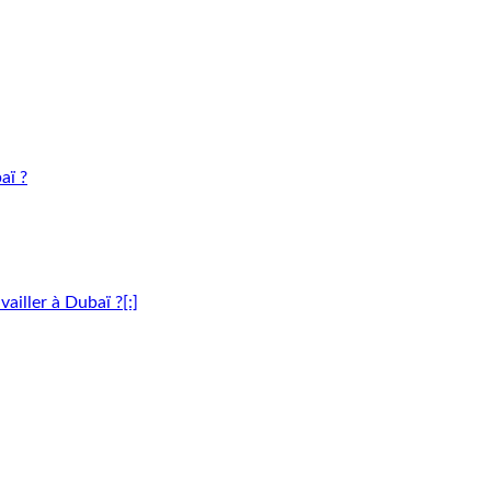
aï ?
vailler à Dubaï ?[:]