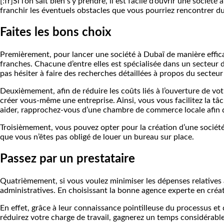
[:fr]Si l’on sait bien s’y prendre, il est facile d’ouvrir une socié
franchir les éventuels obstacles que vous pourriez rencontrer du
Faites les bons choix
Premièrement, pour lancer une société à Dubaï de manière efficace
franches. Chacune d’entre elles est spécialisée dans un secteur d’
pas hésiter à faire des recherches détaillées à propos du secteur
Deuxièmement, afin de réduire les coûts liés à l’ouverture de vot
créer vous-même une entreprise. Ainsi, vous vous facilitez la tâ
aider, rapprochez-vous d’une chambre de commerce locale afin d
Troisièmement, vous pouvez opter pour la création d’une sociét
que vous n’êtes pas obligé de louer un bureau sur place.
Passez par un prestataire
Quatrièmement, si vous voulez minimiser les dépenses relatives à 
administratives. En choisissant la bonne agence experte en créa
En effet, grâce à leur connaissance pointilleuse du processus et 
réduirez votre charge de travail, gagnerez un temps considérable