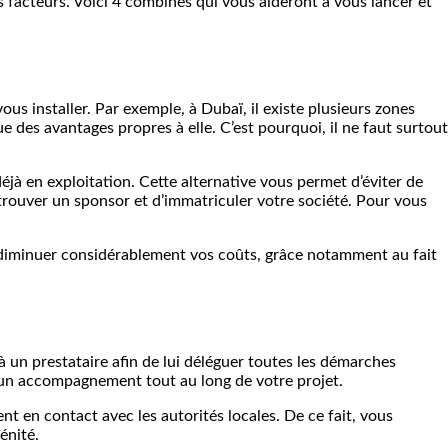
eurs facteurs. Voici 4 combines qui vous aideront à vous lancer et
us installer. Par exemple, à Dubaï, il existe plusieurs zones
e des avantages propres à elle. C’est pourquoi, il ne faut surtout
déjà en exploitation. Cette alternative vous permet d’éviter de
 trouver un sponsor et d’immatriculer votre société. Pour vous
 diminuer considérablement vos coûts, grâce notamment au fait
 à un prestataire afin de lui déléguer toutes les démarches
t un accompagnement tout au long de votre projet.
nt en contact avec les autorités locales. De ce fait, vous
énité.