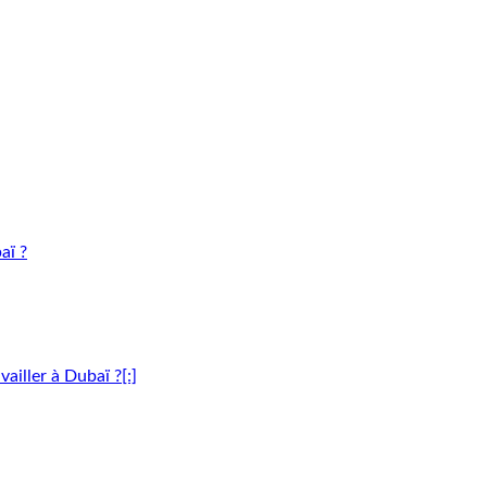
aï ?
vailler à Dubaï ?[:]