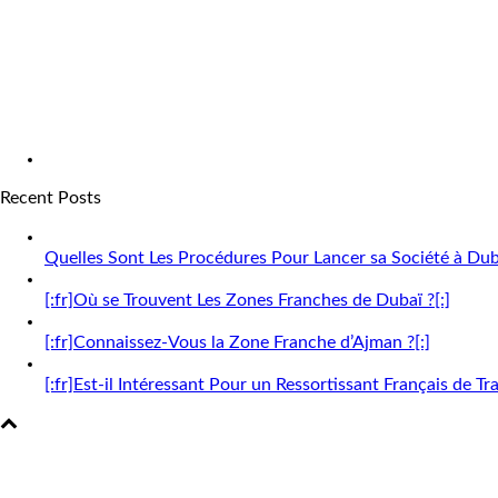
Recent Posts
Quelles Sont Les Procédures Pour Lancer sa Société à Dub
[:fr]Où se Trouvent Les Zones Franches de Dubaï ?[:]
[:fr]Connaissez-Vous la Zone Franche d’Ajman ?[:]
[:fr]Est-il Intéressant Pour un Ressortissant Français de Tra